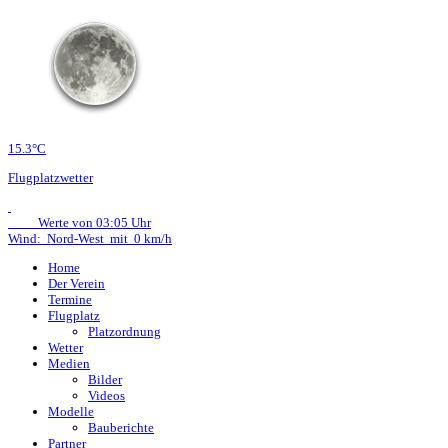
15.3°C
Flugplatzwetter
Werte von 03:05 Uhr
Wind: Nord-West mit 0 km/h
Home
Der Verein
Termine
Flugplatz
Platzordnung
Wetter
Medien
Bilder
Videos
Modelle
Bauberichte
Partner